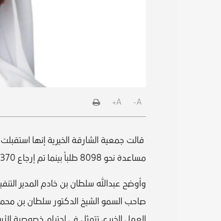
A+
A-
مساعدة نحو 8098 طلباً بينما تم إرجاع 2370 طلباً لإعادة الدراسة.
وأوضح عبدالله سلطان بن خادم المدير التن
صاحب السمو الشيخ الدكتور سلطان بن محمد
العمل الخيري تتمثل في احترام خصوصية ال