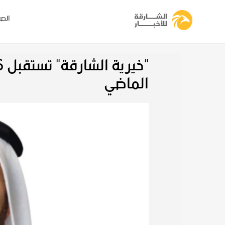
الصف
الماضي