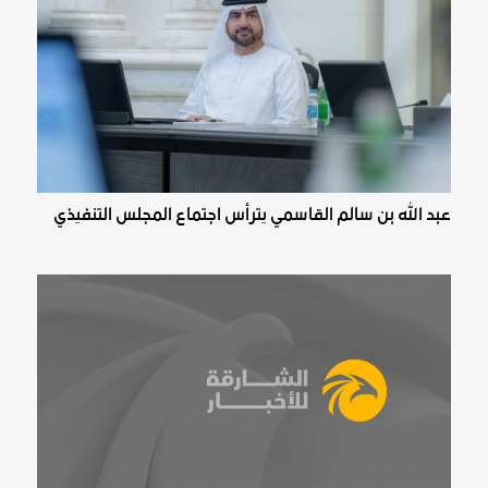
عبد الله بن سالم القاسمي يترأس اجتماع المجلس التنفيذي