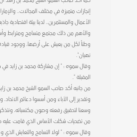
كما أكد صاحب السمو الشيخ محمد بن راشد آل 
إنجازات متميزة في مختلف المجالات.. والإم
الأعمال والمستثمرين.. لدينا بيئة اقتصادية جاذ
والأهم من ذلك مجتمع متسامح ومترابط وأسل
وطناً لكل من يعيش على أرضها، ووجود قيادة 
نهيان".
وقال سموه : " إن مشاركة محمد بن زايد في 
المقبلة ".
من جانبه أكد صاحب السمو الشيخ محمد بن زايد 
وتقدير إلى الآباء ومن أسسوا دعائم الاتحاد، و
وسعنا لتحقيق رفعته وصون مكتسباته، ونتذكر 
من تضحيات شكلت الأساس الذي قامت عليه دولة
وقال سموه : " لولا التسامح والتعايش الذي و