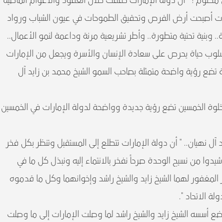
مكتوم : " أن دولة الإمارات حققت خلال العقود والأعوام الماضية
ارات أصبحت أرض الفرص وتحقيق الطموحات في عيون الشباب ورواد
بة.. وبنية تحتية متطورة.. وأطر تشريعية مرنة وداعمة لنمو الأعمال..
وب حياة يحرص على سعادة الإنسان والأسرة ويجعل من الإمارات
تضع رؤية واضحة متمثلة بصاحب السمو الشيخ محمد بن زايد آل
خلوة الخمسين تضع رؤية جديدة وواضحة لدولة الإمارات في الخمسين
آل نهيان.. " أن دولة الإمارات تتطلع إلى المستقبل وتنظر بكل فخر
شيدوا من نسيج الوحدة صرحاً نفخر بالانتماء إليه ونبذل كل ما في
المغفور لهما الشيخ زايد والشيخ راشد وإخوانهما وكل ما قدموه
 الاتحاد ".
ضع أسسه الشيخ زايد والشيخ راشد لما وصلت الإمارات إلى ما وصلت