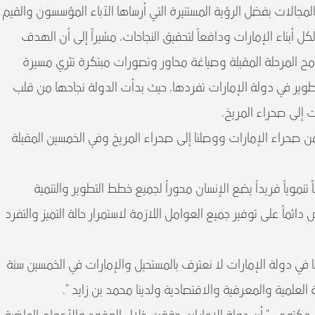
مجالات بفضل الرؤية المستنيرة التي أرساها الآباء المؤسسون والقيم
كل أبناء الإمارات ودافعاً لتحقيق النجاحات، مشيراً إلى أن الهدف
امح المرحلة المقبلة وصياغة محاور وتصورات مبتكرة تثري مسيرة
طوير في دولة الإمارات تفردها، حيث بدأت الدولة نجاحها من قلب
 إلى صحراء المريخ.
من صحراء الإمارات ووصلنا إلى صحراء المريخ وفي الخمسين المقبلة
موياً فريداً يضع الإنسان محوراً لجميع خطط التطوير والتنمية
ائماً على توفير جميع العوامل اللازمة لاستمرار حالة التميز والتفرد
ننا في دولة الإمارات لا نعترف بالمستحيل والإمارات في الخمسين سنة
ة العلمية والمعرفية والاقتصادية ولدينا محمد بن زايد ".