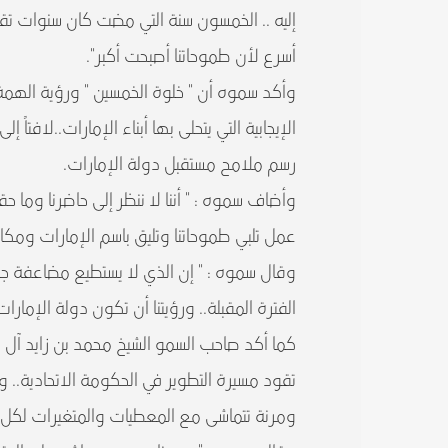
إليه .. الخمسون سنة التي مضت كان سنوات تقدم
أسرع لأن طموحاتنا أصبحت أكبر".
وأكد سموه أن " خلوة الخمسين " ورؤية الهمة 
الإيجابية التي يتحلى بها أبناء الإمارات..لافتا
رسم ملامح مستقبل دولة الإمارات.
وأضاف سموه : " أننا لا ننظر إلى حاضرنا وما ح
عمل تلبي طموحاتنا وتليق باسم الإمارات ومكانت
الفترة المقبلة.. ورؤيتنا أن تكون دولة الإما
كما أكد صاحب السمو الشيخ محمد بن زايد آل نهي
تقود مسيرة التطوير في الحكومة الاتحادية.. و
ومرنة تتماشى مع المعطيات والمتغيرات لكل م