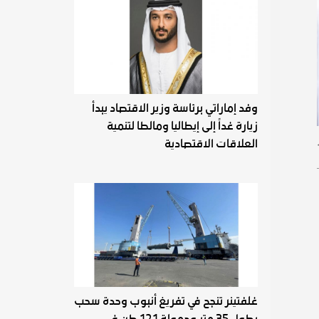
وفد إماراتي برئاسة وزير الاقتصاد يبدأ
زيارة غداً إلى إيطاليا ومالطا لتنمية
العلاقات الاقتصادية
غلفتينر تنجح في تفريغ أنبوب وحدة سحب
بطول 35 متر وحمولة 121 طن في