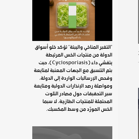
"التغير المناخي والبيئة" تؤكد خلو أسواق
الدولة من منتجات الخس المرتبطة
بتفشي داء (Cyclosporiasis)، حيث
يتم التنسيق مع الجهات المعنية لمتابعة
وفحص الإرساليات الواردة إلى الدولة،
ومواصلة رصد الإنذارات الدولية ومتابعة
سير التحقيقات حول مصادر التلوث
المحتملة للمنتجات الطازجة، لا سيما
الخس المورّد من وسط المكسيك.