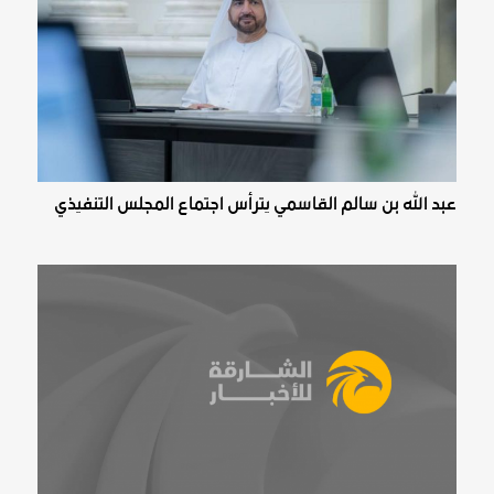
عبد الله بن سالم القاسمي يترأس اجتماع المجلس التنفيذي